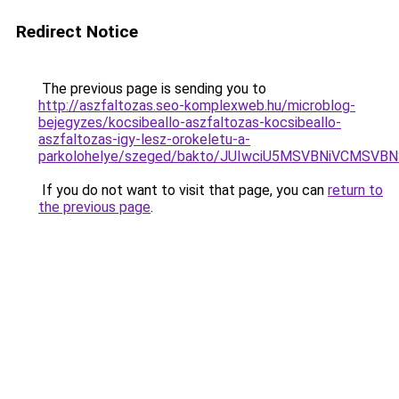
Redirect Notice
The previous page is sending you to
http://aszfaltozas.seo-komplexweb.hu/microblog-
bejegyzes/kocsibeallo-aszfaltozas-kocsibeallo-
aszfaltozas-igy-lesz-orokeletu-a-
parkolohelye/szeged/bakto/JUIwciU5MSVBNiVCM
If you do not want to visit that page, you can
return to
the previous page
.