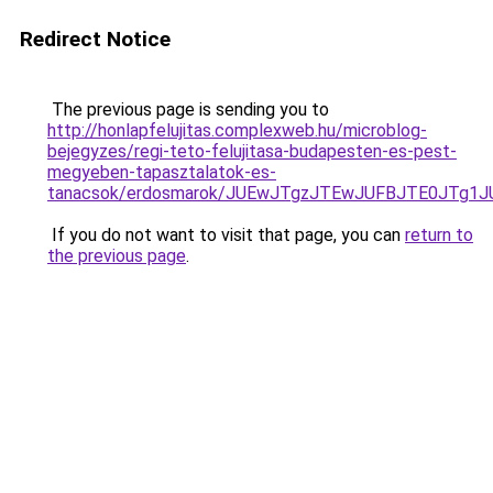
Redirect Notice
The previous page is sending you to
http://honlapfelujitas.complexweb.hu/microblog-
bejegyzes/regi-teto-felujitasa-budapesten-es-pest-
megyeben-tapasztalatok-es-
tanacsok/erdosmarok/JUEwJTgzJTEwJUFBJTE0JTg
If you do not want to visit that page, you can
return to
the previous page
.