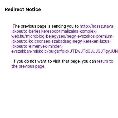
Redirect Notice
The previous page is sending you to
http://hosszutavu-
lakoauto-berles.keresooptimalizalas-komplex-
web.hu/microblog-bejegyzes/negy-evszakos-premium-
lakoauto-kolcsonzes-szabadsag-negy-kereken-luxus-
lakoauto-elmenyek-minden-
evszakban/miskolc/bulgarfold/JTEwJTdGJUJGJTg
If you do not want to visit that page, you can
return to
the previous page
.