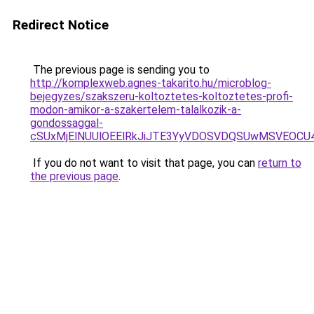
Redirect Notice
The previous page is sending you to
http://komplexweb.agnes-takarito.hu/microblog-
bejegyzes/szakszeru-koltoztetes-koltoztetes-profi-
modon-amikor-a-szakertelem-talalkozik-a-
gondossaggal-
cSUxMjElNUUlOEElRkJiJTE3YyVDOSVDQSUwMSVEOCU
If you do not want to visit that page, you can
return to
the previous page
.