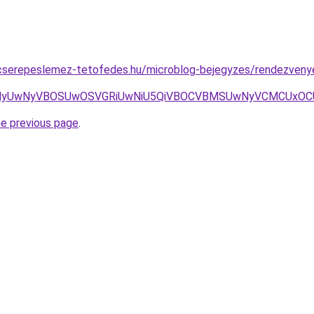
cserepeslemez-tetofedes.hu/microblog-bejegyzes/rendezveny
UwNyVBOSUwOSVGRiUwNiU5QiVBOCVBMSUwNyVCMCUxOCU4My
he previous page
.