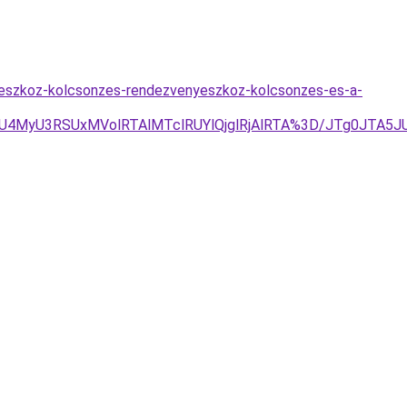
eszkoz-kolcsonzes-rendezvenyeszkoz-kolcsonzes-es-a-
U3RSUxMVolRTAlMTclRUYlQjglRjAlRTA%3D/JTg0JTA5JU