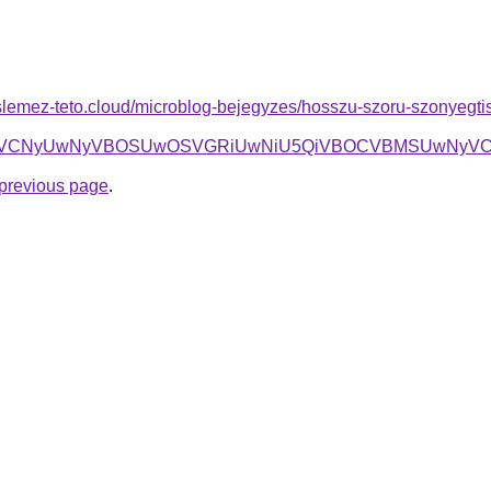
slemez-teto.cloud/microblog-bejegyzes/hosszu-szoru-szonyegtis
yUwNyVBOSUwOSVGRiUwNiU5QiVBOCVBMSUwNyVCMCUxOCU4
e previous page
.