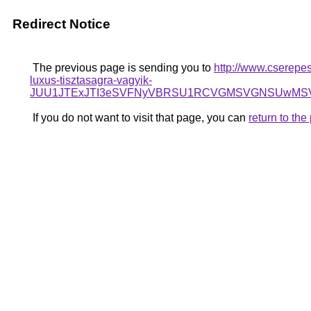
Redirect Notice
The previous page is sending you to
http://www.cserepe
luxus-tisztasagra-vagyik-
JUU1JTExJTI3eSVFNyVBRSU1RCVGMSVGNSUwMSVCN
If you do not want to visit that page, you can
return to th