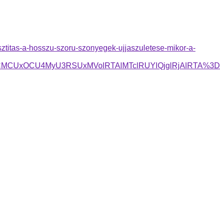
ztitas-a-hosszu-szoru-szonyegek-ujjaszuletese-mikor-a-
MyU3RSUxMVolRTAlMTclRUYlQjglRjAlRTA%3D/JTEyWmo