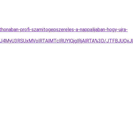
thonaban-profi-szamitogepszereles-a-nappalijaban-hogy-ujra-
RSUxMVolRTAlMTclRUYlQjglRjAlRTA%3D/JTFBJUQxJUJCJ