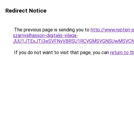
Redirect Notice
The previous page is sending you to
http://www.repteri-
szarnyalhasson-digitalis-vilaga-
JUU1JTExJTI3eSVFNyVBRSU1RCVGMSVGNSUwMSVCNyU
If you do not want to visit that page, you can
return to t