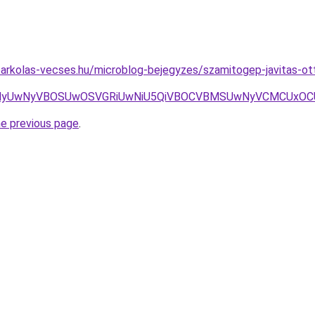
parkolas-vecses.hu/microblog-bejegyzes/szamitogep-javitas-ot
wNyVBOSUwOSVGRiUwNiU5QiVBOCVBMSUwNyVCMCUxOCU4MyU3
he previous page
.