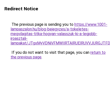
Redirect Notice
The previous page is sending you to
https://www.1001-
lampaszalon.hu/blog-bejegyzes/a-tokeletes-
megvilagitas-titka-hogyan-valasszuk-ki-a-legjobb-
iroasztali-
lampakat/JTgxMyVDNiVFMWIlRTAlRUElRUVVJURGJTF
If you do not want to visit that page, you can
return to
the previous page
.