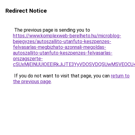
Redirect Notice
The previous page is sending you to
https://www.komplexweb-berelheto.hu/microblog-
bejegyzes/autoszallito-utanfuto-keszpenzes-
felvasarlas-megbizhato-azonnali-megoldas-
autoszallito-utanfuto-keszpenzes-felvasarlas-
orszagszerte-
cSUxMjElNUUlOEElRkJiJTE3YyVDOSVDQSUwMSVEOCU
If you do not want to visit that page, you can
return to
the previous page
.